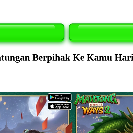
ungan Berpihak Ke Kamu Hari 