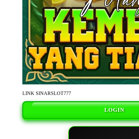
LINK SINARSLOT777
LOGIN