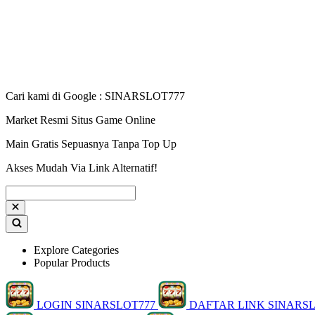
Cari kami di Google : SINARSLOT777
Market Resmi Situs Game Online
Main Gratis Sepuasnya Tanpa Top Up
Akses Mudah Via Link Alternatif!
Explore Categories
Popular Products
LOGIN SINARSLOT777
DAFTAR LINK SINARSL